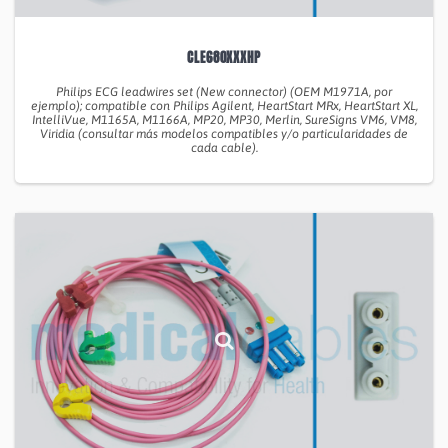
CLE680XXXHP
Philips ECG leadwires set (New connector) (OEM M1971A, por
ejemplo); compatible con Philips Agilent, HeartStart MRx, HeartStart XL,
IntelliVue, M1165A, M1166A, MP20, MP30, Merlin, SureSigns VM6, VM8,
Viridia (consultar más modelos compatibles y/o particularidades de
cada cable).