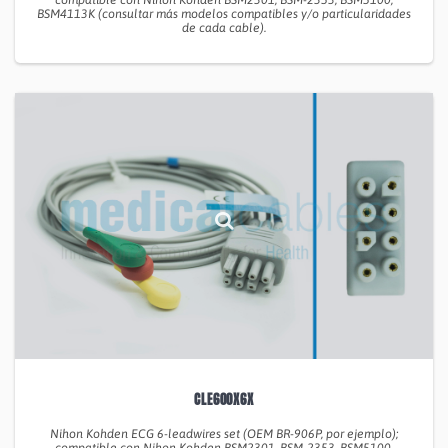
compatible con Nihon Kohden BSM2301, BSM-2353, BSM5100,
BSM4113K (consultar más modelos compatibles y/o particularidades
de cada cable).
CLE600X6X
Nihon Kohden ECG 6-leadwires set (OEM BR-906P, por ejemplo);
compatible con Nihon Kohden BSM2301, BSM-2353, BSM5100,