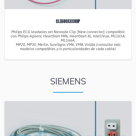
CLE680XXCNHP
Philips ECG leadwires set Neonate Clip (New connector); compatible
con Philips Agilent, HeartStart MRx, HeartStart XL, IntelliVue, M1165A,
M1166A,
MP20, MP30, Merlin, SureSigns VM6, VM8, Viridia (consultar más
modelos compatibles y/o particularidades de cada cable).
SIEMENS