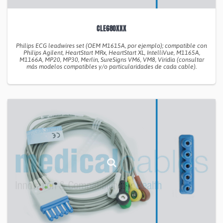
CLE680XXX
Philips ECG leadwires set (OEM M1615A, por ejemplo); compatible con
Philips Agilent, HeartStart MRx, HeartStart XL, IntelliVue, M1165A,
M1166A, MP20, MP30, Merlin, SureSigns VM6, VM8, Viridia (consultar
más modelos compatibles y/o particularidades de cada cable).