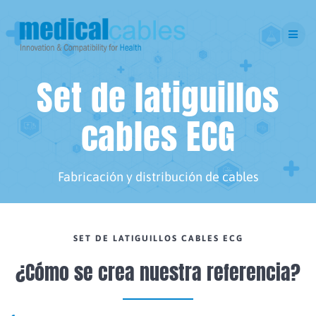
Saltar
al
contenido
Set de latiguillos
cables ECG
Fabricación y distribución de cables
SET DE LATIGUILLOS CABLES ECG
¿Cómo se crea nuestra referencia?