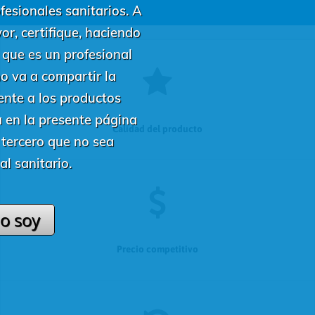
fesionales sanitarios. A
vor, certifique, haciendo
, que es un profesional
no va a compartir la
ente a los productos
a en la presente página
Calidad del producto
tercero que no sea
al sanitario.
 lo soy
Precio competitivo