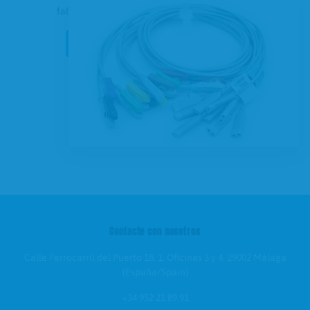
fabricación o mantenimiento
especializados
.
CONOCER NUESTROS PRODUCTOS
Contacte con nosotros
Calle Ferrocarril del Puerto 18, 1. Oficinas 3 y 4. 29002 Málaga
(España/Spain)
+34 952 21 89 91